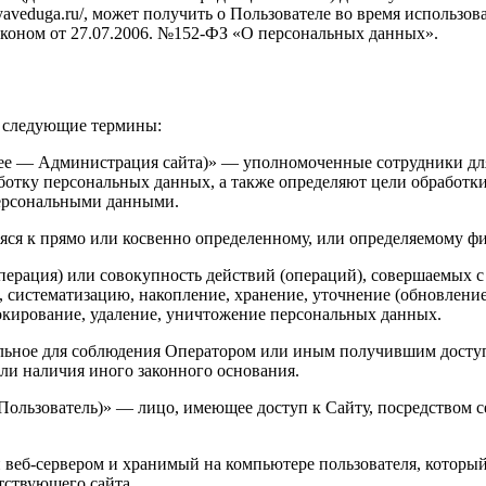
yaveduga.ru/, может получить о Пользователе во время использ
коном от 27.07.2006. №152-ФЗ «О персональных данных».
я следующие термины:
лее — Администрация сайта)» — уполномоченные сотрудники д
ботку персональных данных, а также определяют цели обработк
персональными данными.
ся к прямо или косвенно определенному, или определяемому фи
перация) или совокупность действий (операций), совершаемых с
, систематизацию, накопление, хранение, уточнение (обновление
локирование, удаление, уничтожение персональных данных.
льное для соблюдения Оператором или иным получившим доступ
или наличия иного законного основания.
 Пользователь)» — лицо, имеющее доступ к Сайту, посредством
веб-сервером и хранимый на компьютере пользователя, который 
тствующего сайта.