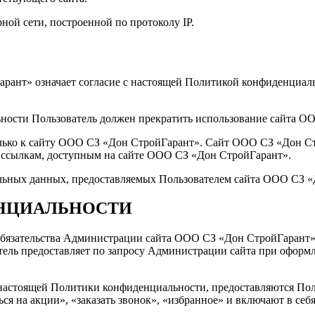
рной сети, построенной по протоколу IP.
арант» означает согласие с настоящей Политикой конфиденциал
льности Пользователь должен прекратить использование сайта О
ько к сайту ООО СЗ «Дон СтройГарант». Сайт ООО СЗ «Дон Стро
о ссылкам, доступным на сайте ООО СЗ «Дон СтройГарант».
нальных данных, предоставляемых Пользователем сайта ООО СЗ 
ЕНЦИАЛЬНОСТИ
 обязательства Администрации сайта ООО СЗ «Дон СтройГарант
ль предоставляет по запросу Администрации сайта при оформле
х настоящей Политики конфиденциальности, предоставляются По
ться на акции», «заказать звонок», «избранное» и включают в с