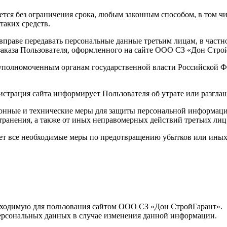
ется без ограничения срока, любым законным способом, в том 
таких средств.
а вправе передавать персональные данные третьим лицам, в част
заказа Пользователя, оформленного на сайте ООО СЗ «Дон Стро
 уполномоченным органам государственной власти Российской Ф
истрация сайта информирует Пользователя об утрате или разгл
онные и технические меры для защиты персональной информации
транения, а также от иных неправомерных действий третьих лиц
ает все необходимые меры по предотвращению убытков или иных
ходимую для пользования сайтом ООО СЗ «Дон СтройГарант».
рсональных данных в случае изменения данной информации.