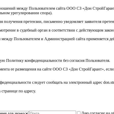
 отношений между Пользователем сайта ООО СЗ «Дон СтройГаран
льном урегулировании спора).
ня получения претензии, письменно уведомляет заявителя претен
смотрение в судебный орган в соответствии с действующим зако
 между Пользователем и Администрацией сайта применяется де
щую Политику конфиденциальности без согласия Пользователя.
омента ее размещения на сайте ООО СЗ «Дон СтройГарант», есл
иденциальности следует сообщать на электронный адрес don.str
странице по адресу.
Даю согласие на о