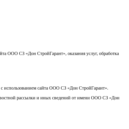
айта ООО СЗ «Дон СтройГарант», оказания услуг, обработка
х с использованием сайта ООО СЗ «Дон СтройГарант».
новостной рассылки и иных сведений от имени ООО СЗ «Дон