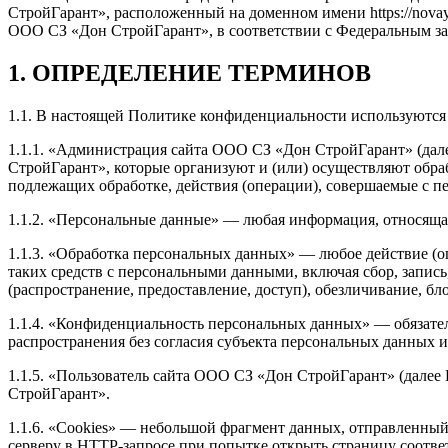
СтройГарант», расположенный на доменном имени https://nova
ООО СЗ «Дон СтройГарант», в соответствии с Федеральным за
1. ОПРЕДЕЛЕНИЕ ТЕРМИНОВ
1.1. В настоящей Политике конфиденциальности используютс
1.1.1. «Администрация сайта ООО СЗ «Дон СтройГарант» (да
СтройГарант», которые организуют и (или) осуществляют обра
подлежащих обработке, действия (операции), совершаемые с 
1.1.2. «Персональные данные» — любая информация, относящая
1.1.3. «Обработка персональных данных» — любое действие (о
таких средств с персональными данными, включая сбор, запись
(распространение, предоставление, доступ), обезличивание, б
1.1.4. «Конфиденциальность персональных данных» — обязате
распространения без согласия субъекта персональных данных 
1.1.5. «Пользователь сайта ООО СЗ «Дон СтройГарант» (далее
СтройГарант».
1.1.6. «Cookies» — небольшой фрагмент данных, отправленный 
серверу в HTTP-запросе при попытке открыть страницу соотве